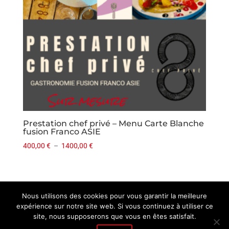
Prestation chef privé – Menu Carte Blanche
fusion Franco ASIE
Plage
400,00
€
–
1400,00
€
de
prix :
400,00 €
à
Création
Idée Ad
– 2019 |
Mentions Légales
|
Nous utilisons des cookies pour vous garantir la meilleure
1400,00 €
expérience sur notre site web. Si vous continuez à utiliser ce
Politique de confidentialité
site, nous supposerons que vous en êtes satisfait.